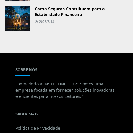
Como Seguros Contribuem para a
Estabilidade Financeira
2025/5/18
SOBRE NÓS
"Bem-vindo a INSTECHNOLOGY. Somos uma
empresa focada em fornecer soluções inovadoras
e eficientes para nossos Leitores."
Este site usa cookies para garantir que você
SABER MAIS
obtenha a melhor experiência em nosso site.
Política de Privacidade
Política de Privacidade