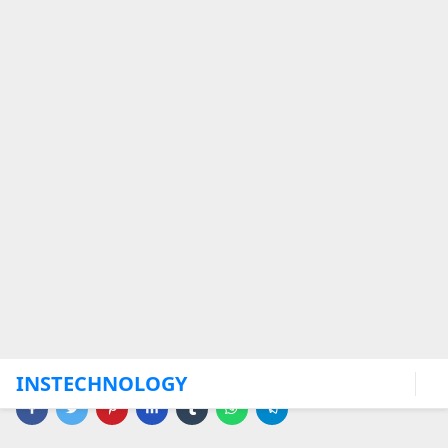
INSTECHNOLOGY
ENABLE JAVASCRIPT!
Home
Investimentos
Como economizar em
alimentação durante uma
viagem: Dicas para comer
bem sem gastar muito
Editor
6 mai., 2024