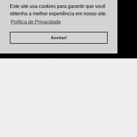
Este site usa cookies para garantir que você
SABER MAIS
obtenha a melhor experiência em nosso site.
Política de Privacidade
Política de Privacidade
Termos & Condições
Aceitar!
Sobre Nós
BOLETIM DE NOTÍCIAS
Explore nosso blog de finanças e descubra tudo o
que você precisa saber sobre Orçamento pessoal,
Controle Financeiro, Cartão de Credito,
Aposentadoria , Seguros , Investimentos e Dicas
para Economizar no seu dia a dia! Se você está
começando agora ou quer expandir seu portfólio,
estamos aqui para ajudar com dicas e recursos
valiosos.