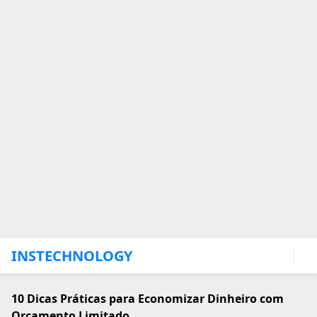
INSTECHNOLOGY
ENABLE JAVASCRIPT!
Home
Dicas
Economia
Finanças Pessoais
10 Dicas Práticas para
Economizar Dinheiro com
Orçamento Limitado
EDITOR
13 fev., 2025
10 Dicas Práticas para Economizar Dinheiro com
Orçamento Limitado