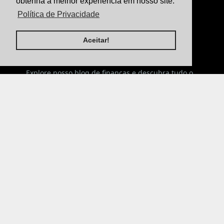
obtenha a melhor experiência em nosso site.
Termos & Condições
Política de Privacidade
Sobre Nós
Aceitar!
BOLETIM DE NOTÍCIAS
Explore nosso blog de finanças e descubra tudo o
que você precisa saber sobre Orçamento pessoal,
Controle Financeiro, Cartão de Credito,
Aposentadoria , Seguros , Investimentos e Dicas
para Economizar no seu dia a dia! Se você está
começando agora ou quer expandir seu portfólio,
estamos aqui para ajudar com dicas e recursos
valiosos.
Copyright © 2024 - Todos os direitos reservados