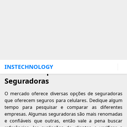
Você já teve problemas com roubos ou danos no
passado?
O valor do seu celular justifica o custo do seguro?
Responder a essas perguntas pode ajudar a
determinar se o seguro de celular é uma boa opção
para você e quais coberturas são mais relevantes para
suas necessidades.
2. Pesquise Diferentes
Seguradoras
O mercado oferece diversas opções de seguradoras
que oferecem seguros para celulares. Dedique algum
tempo para pesquisar e comparar as diferentes
empresas. Algumas seguradoras são mais renomadas
e confiáveis que outras, então vale a pena buscar