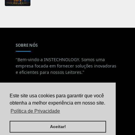
SOBRE NÓS
"Bem-vindo a INSTECHNOLOGY. Somos uma
empresa focada em fornecer soluções inovadoras
e eficientes para nossos Leitores."
SABER MAIS
Este site usa cookies para garantir que você
obtenha a melhor experiência em nosso site.
Política de Privacidade
Política de Privacidade
Termos & Condições
Sobre Nós
Aceitar!